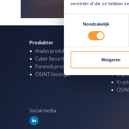
Läs mer
verstrekt of die ze hebben v
Toestemmingsselectie
Noodzakelijk
Produkter
Academ
Analys produkter
Analy
Cyber Security
Cyber
Weigeren
Forensik produkter
Cyber
OSINT lösningar
Digit
Krypt
OSINT
Social media