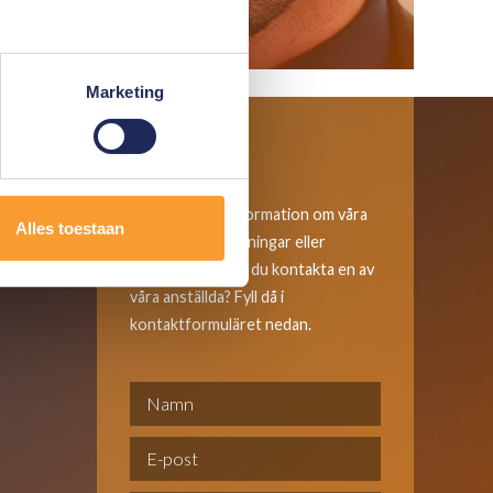
Läs mer
Marketing
Kontakta oss
Vill du ha mer information om våra
Alles toestaan
produkter, utbildningar eller
tjänster? Eller vill du kontakta en av
våra anställda? Fyll då i
kontaktformuläret nedan.