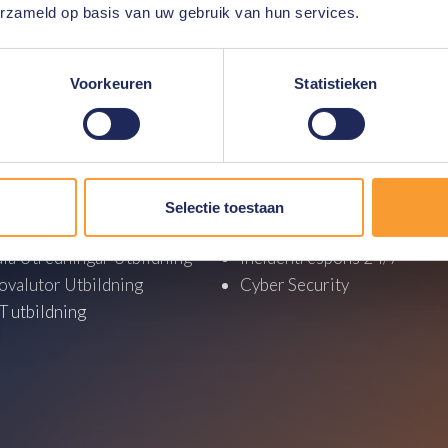
erzameld op basis van uw gebruik van hun services.
Voorkeuren
Statistieken
y
Tjänster
tisk Utbildning
Konsultationer
brottslighet Utbildning
Support
Selectie toestaan
säkerhet utbildning
Utredningar
ala Utredningar Utbildning
Incidentrespons 24/7
ovalutor Utbildning
Cyber Security
 utbildning