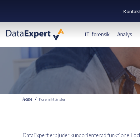
Kontak
IT-forensik
Analys
Home
Forensiktjänster
DataExpert erbjuder kundorienterad funktionell och t