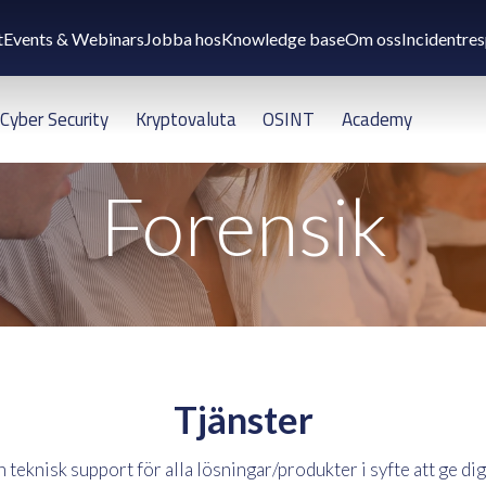
t
Events & Webinars
Jobba hos
Knowledge base
Om oss
Incidentre
Cyber Security
Kryptovaluta
OSINT
Academy
Forensik
Tjänster
eknisk support för alla lösningar/produkter i syfte att ge dig 