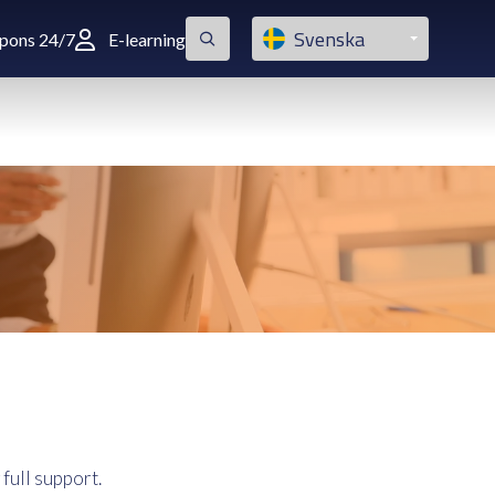
Svenska
spons 24/7
E-learning
full support.