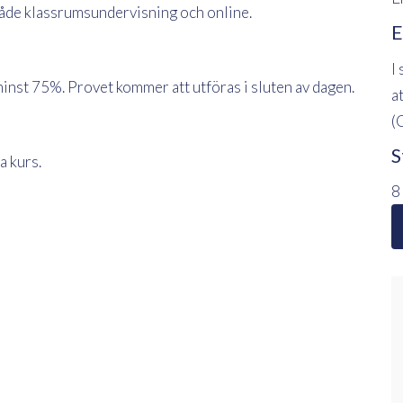
 både klassrumsundervisning och online.
E
I
inst 75%. Provet kommer att utföras i sluten av dagen.
a
(
S
a kurs.
8