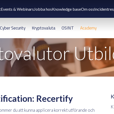
t
Events & Webinars
Jobba hos
Knowledge base
Om oss
Incidentre
Cyber Security
Kryptovaluta
OSINT
Academy
ovalutor Utbi
ification: Recertify
K
K
ommer du att kunna applicera korrekt utförande och