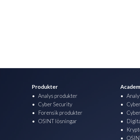
Produkter
Academ
Analys produkter
Analy
Cyber Security
Cyber
Forensik produkter
Cyber
OSINT lösningar
Digit
Krypt
OSINT