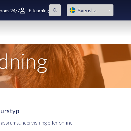
Svenska
spons 24/7
E-learning
ldning
urstyp
lassrumsundervisning eller online