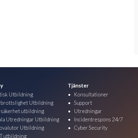
y
Tjänster
tisk Utbildning
Konsultationer
brottslighet Utbildning
Support
säkerhet utbildning
Utredningar
ala Utredningar Utbildning
Incidentrespons 24/7
ovalutor Utbildning
Cyber Security
 utbildning