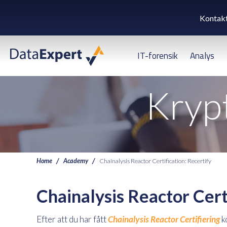
Kontak
IT-forensik
Analys
Krypt
Home
Academy
Chainalysis Reactor Certification: Recertify
Chainalysis Reactor Cert
Efter att du har fått
Chainalysis Reactor Certifiering
k