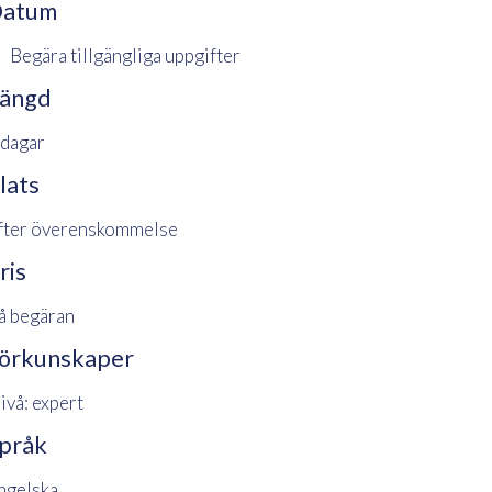
atum
Begära tillgängliga uppgifter
ängd
 dagar
lats
fter överenskommelse
ris
å begäran
örkunskaper
ivå: expert
pråk
ngelska