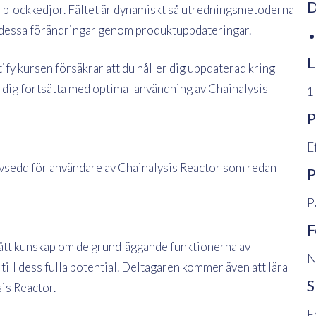
D
 blockkedjor. Fältet är dynamiskt så utredningsmetoderna
 dessa förändringar genom produktuppdateringar.
L
ify kursen försäkrar att du håller dig uppdaterad kring
 dig fortsätta med optimal användning av Chainalysis
1
P
E
 avsedd för användare av Chainalysis Reactor som redan
P
P
F
 fått kunskap om de grundläggande funktionerna av
N
ill dess fulla potential. Deltagaren kommer även att lära
S
is Reactor.
E