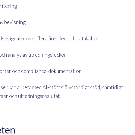
ritering
v bevisning
elsesignaler över flera ärenden och datakällor
 och analys av utredningsluckor
pporter och compliance-dokumentation
sser kan arbeta med AI-stött självständigt stöd, samtidigt
atser och utredningsresultat.
eten