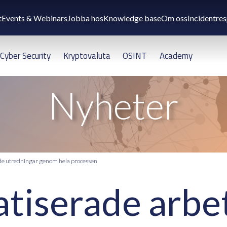
t
Events & Webinars
Jobba hos
Knowledge base
Om oss
Incidentre
Cyber Security
Kryptovaluta
OSINT
Academy
Nyheter
rade utredningar genom hela processen
tiserade arbets