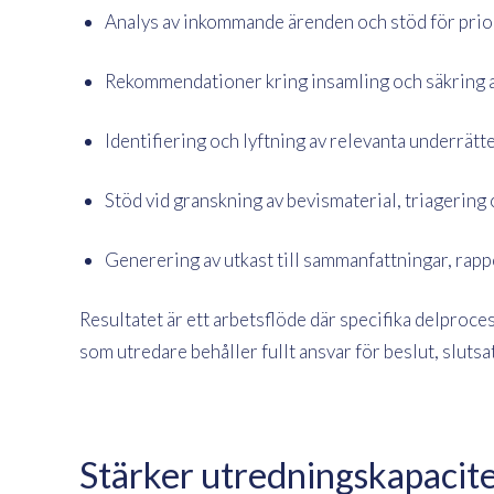
Analys av inkommande ärenden och stöd för prio
Rekommendationer kring insamling och säkring a
Identifiering och lyftning av relevanta underrätt
Stöd vid granskning av bevismaterial, triagering
Generering av utkast till sammanfattningar, ra
Resultatet är ett arbetsflöde där specifika delproce
som utredare behåller fullt ansvar för beslut, sluts
Stärker utredningskapacit