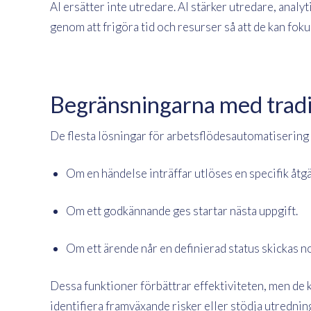
AI ersätter inte utredare. AI stärker utredare, analy
genom att frigöra tid och resurser så att de kan fok
Begränsningarna med tradi
De flesta lösningar för arbetsflödesautomatisering 
Om en händelse inträffar utlöses en specifik åtgä
Om ett godkännande ges startar nästa uppgift.
Om ett ärende når en definierad status skickas no
Dessa funktioner förbättrar effektiviteten, men de
identifiera framväxande risker eller stödja utrednin