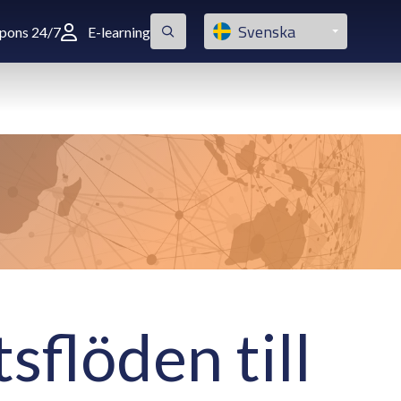
Svenska
spons 24/7
E-learning
flöden till