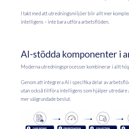
I takt med att utredningsmiljöer blir allt mer komp
intelligens – inte bara utföra arbetsflöden.
AI-stödda komponenter i a
Moderna utredningsprocesser kombinerar i allt hög
Genom att integrera AI i specifika delar av arbetsfl
utan också tillföra intelligens som hjälper utredare 
mer välgrundade beslut.