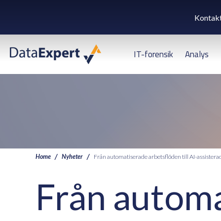
Kontak
IT-forensik
Analys
Home
Nyheter
Från automatiserade arbetsflöden till AI-assiste
Från automa