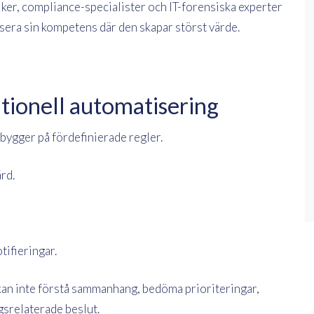
tiker, compliance-specialister och IT-forensiska experter
usera sin kompetens där den skapar störst värde.
tionell automatisering
bygger på fördefinierade regler.
rd.
tifieringar.
 kan inte förstå sammanhang, bedöma prioriteringar,
gsrelaterade beslut.