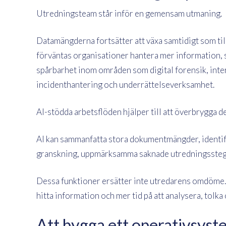
Utredningsteam står inför en gemensam utmaning.
Datamängderna fortsätter att växa samtidigt som til
förväntas organisationer hantera mer information,
spårbarhet inom områden som digital forensik, inte
incidenthantering och underrättelseverksamhet.
AI-stödda arbetsflöden hjälper till att överbrygga 
AI kan sammanfatta stora dokumentmängder, identifi
granskning, uppmärksamma saknade utredningssteg oc
Dessa funktioner ersätter inte utredarens omdöme. D
hitta information och mer tid på att analysera, tolka 
Att bygga ett operativsyst