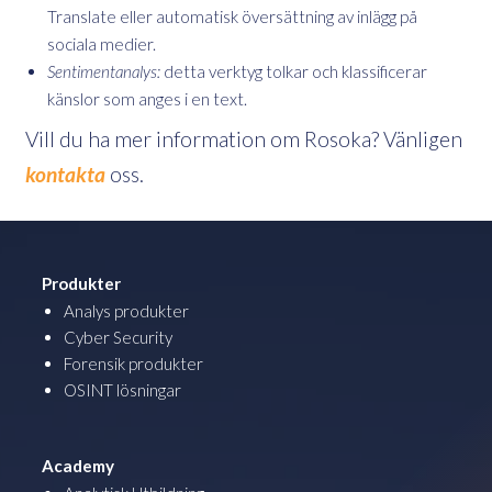
Translate eller automatisk översättning av inlägg på
sociala medier.
Sentimentanalys:
detta verktyg tolkar och klassificerar
känslor som anges i en text.
Vill du ha mer information om Rosoka? Vänligen
kontakta
oss.
Produkter
Analys produkter
Cyber Security
Forensik produkter
OSINT lösningar
Academy